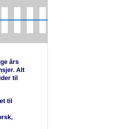
ge års
sjer. Alt
der til
t til
rsk,